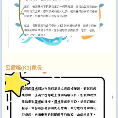
呂霆晞(K3)家長