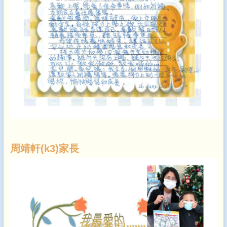
周靖軒(k3)家長