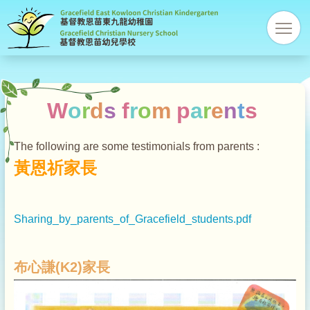
Gracefi
res
Christi
Kinder
W
o
r
d
s
f
r
o
m
p
a
r
e
n
t
s
The following are some testimonials from parents :
黃恩祈家長
Sharing_by_parents_of_Gracefield_students.pdf
布心謙(K2)家長