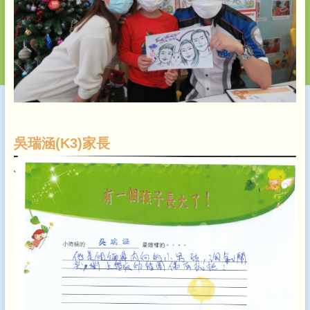
吳瑞涵(K3)家長