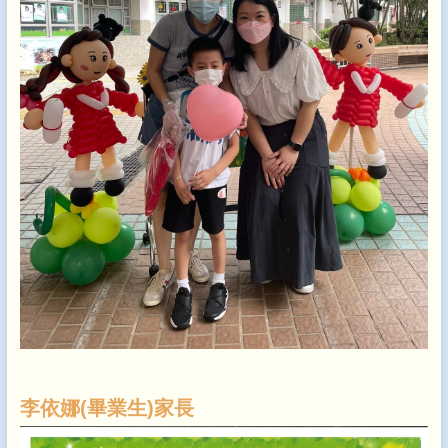
李依娜(畢業生)家長