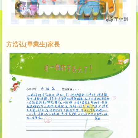
方浩弘(畢業生)家長