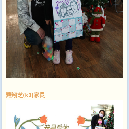
羅翊芝(k3)家長