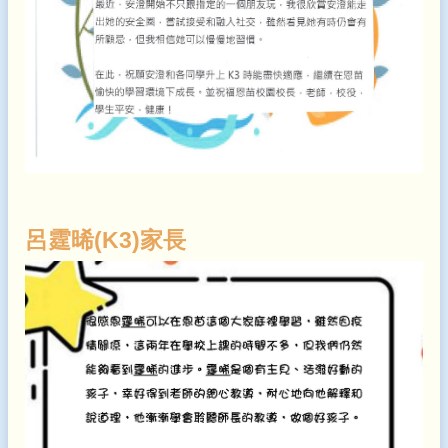
呂霆晞(K3)家長