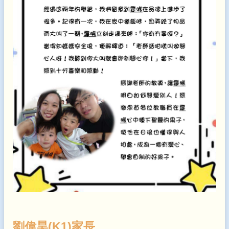
劉偉昊(K1)家長