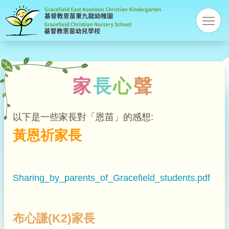
基
res
督
教
家
長
心
聲
恩
苗
以下是一些家長對「恩苗」的感想:
黃恩祈家長
幼
稚
Sharing_by_parents_of_Gracefield_students.pdf
園
布心謙(K2)家長