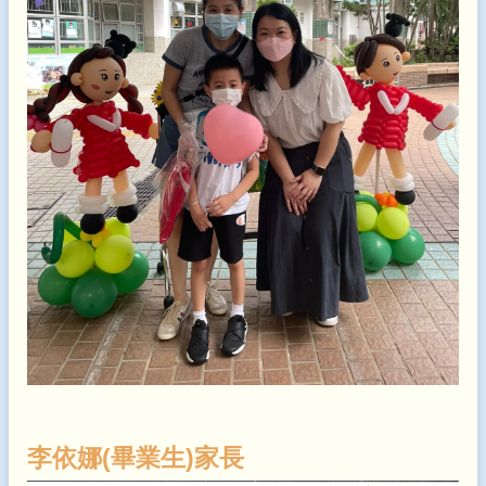
李依娜(畢業生)家長