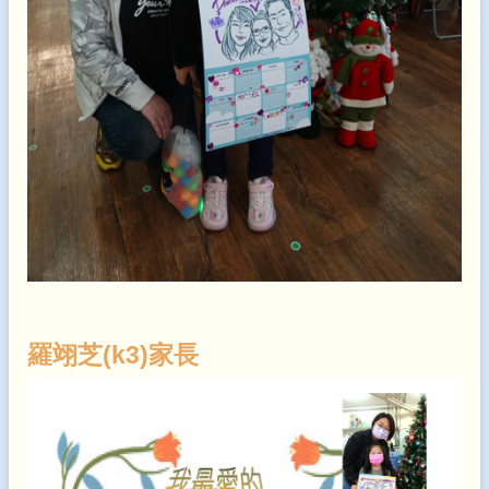
羅翊芝(k3)家長