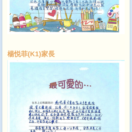
楊悦菲(K1)家長