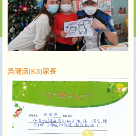
吳瑞涵(K3)家長