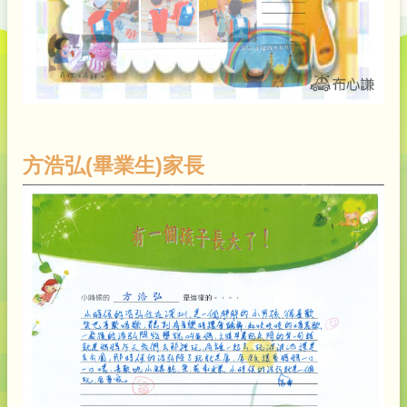
方浩弘(畢業生)家長