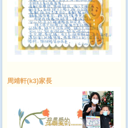
周靖軒(k3)家長