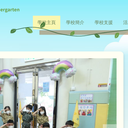
基
學校主頁
學校簡介
學校支援
活
督
最新消息
入學申請
收費資料
辦學宗旨
課程特色
小一派位
環境設施
視學報告
支援非華語學生
支援機構
中
課
教
恩
苗
幼
稚
園