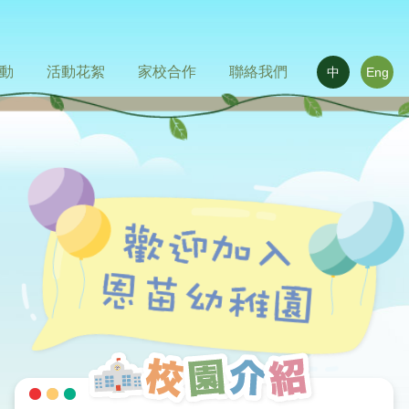
動
活動花絮
家校合作
聯絡我們
中
Eng
華文化日
室外進行的體驗式學習活動天地
活動相片
活動影片
家長心聲
相關連結