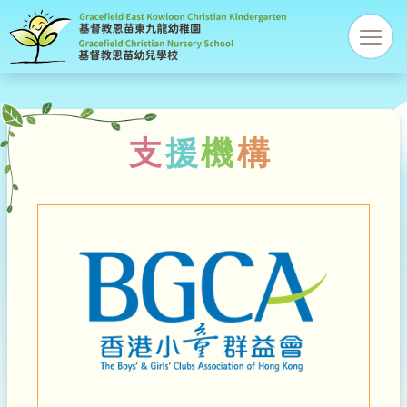
基
res
督
教
支
援
機
構
恩
苗
幼
稚
園