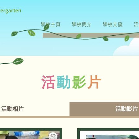
基
學校主頁
學校簡介
學校支援
活
督
最新消息
入學申請
收費資料
辦學宗旨
課程特色
小一派位
環境設施
視學報告
支援非華語學生
支援機構
中
課
教
恩
苗
活
動
影
片
幼
稚
活動相片
活動影片
園