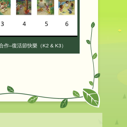
家校合作–復活節快樂（K2 & K3）