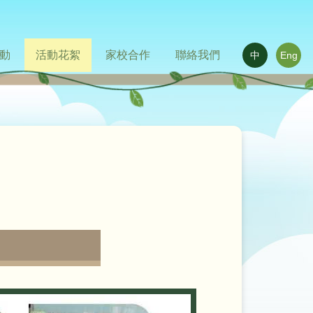
動
活動花絮
家校合作
聯絡我們
中
Eng
華文化日
室外進行的體驗式學習活動天地
活動相片
活動影片
家長心聲
相關連結