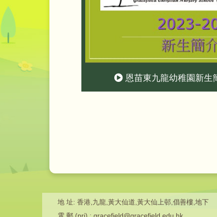
恩苗東九龍幼稚園新生簡介會
地 址: 香港,九龍,黃大仙道,黃大仙上邨,倡善樓,地下
電 郵 (pri) : gracefield@gracefield.edu.hk