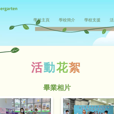
基
學校主頁
學校簡介
學校支援
活
督
最新消息
入學申請
收費資料
辦學宗旨
課程特色
小一派位
環境設施
視學報告
支援非華語學生
支援機構
中
課
教
恩
苗
活
動
花
絮
幼
稚
畢業相片
園