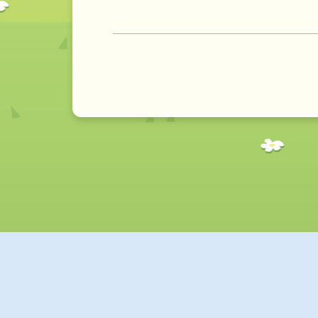
地 址: 香港,九龍,黃大仙道,黃大仙上邨,倡善樓,地下
電 郵 (pri) : gracefield@gracefield.edu.hk
電 郵 (sec): gracefield@biznetvigator.com
電 話: (852) 2216 4106