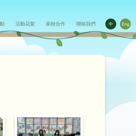
動
活動花絮
家校合作
聯絡我們
中
Eng
華文化日
室外進行的體驗式學習活動天地
活動相片
活動影片
家長心聲
相關連結