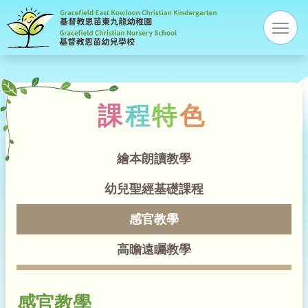
基
res
督
教
課
程
特
色
恩
苗
繪本朗讀教學
幼
幼兒聖經基礎課程
感官教學
稚
高瞻遠矚教學
園
感官教學