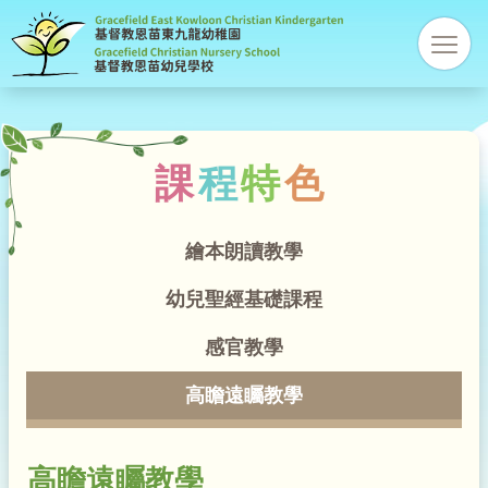
基
res
督
教
課
程
特
色
恩
苗
繪本朗讀教學
幼
幼兒聖經基礎課程
感官教學
稚
高瞻遠矚教學
園
高瞻遠矚教學