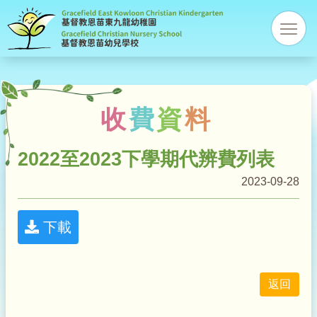
基
res
督
教
收
費
資
料
恩
2022至2023下學期代辨費列表
苗
2023-09-28
幼
下載
稚
園
返回